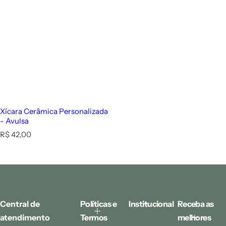
Xícara Cerâmica Personalizada
- Avulsa
P
R$ 42,00
r
e
10% off a partir de 6 unidades
ç
o
n
o
r
Central de
Políticas e
Institucional
Receba as
m
atendimento
Termos
melhores
a