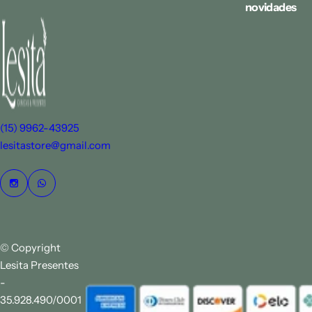
l
novidades
(15) 9962-43925
lesitastore@gmail.com
© Copyright
Lesita Presentes
-
35.928.490/0001