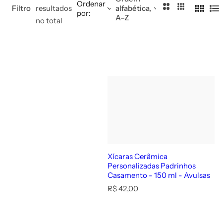
Ordenar
2
3
Filtro
resultados
alfabética,
por:
4
L
A–Z
C
C
no total
C
i
o
o
o
s
l
l
l
t
u
u
u
a
n
n
n
a
a
a
s
s
s
Xícaras Cerâmica
Personalizadas Padrinhos
Casamento - 150 ml - Avulsas
P
R$ 42,00
r
e
ç