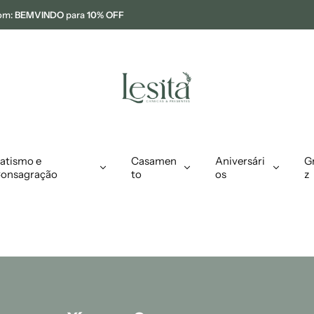
om:
BEMVINDO
para
10% OFF
atismo e
Casamen
Aniversári
G
onsagração
to
os
z