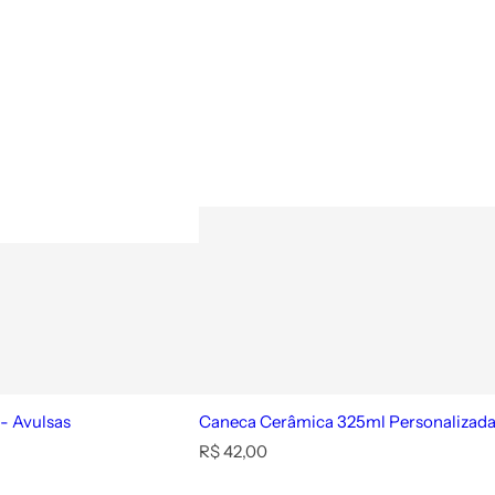
- Avulsas
Caneca Cerâmica 325ml Personalizada
P
R$ 42,00
r
e