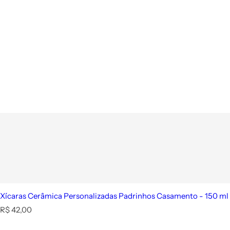
Xícaras Cerâmica Personalizadas Padrinhos Casamento - 150 ml 
P
R$ 42,00
r
e