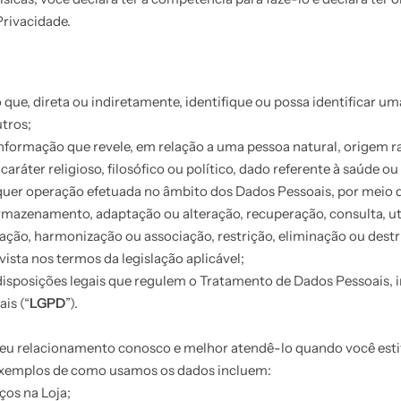
Privacidade.
 que, direta ou indiretamente, identifique ou possa identificar 
utros;
informação que revele, em relação a uma pessoa natural, origem rac
e caráter religioso, filosófico ou político, dado referente à saúde 
lquer operação efetuada no âmbito dos Dados Pessoais, por meio 
armazenamento, adaptação ou alteração, recuperação, consulta, ut
ização, harmonização ou associação, restrição, eliminação ou de
ista nos termos da legislação aplicável;
 disposições legais que regulem o Tratamento de Dados Pessoais, in
is (“
LGPD
”).
eu relacionamento conosco e melhor atendê-lo quando você estiv
 Exemplos de como usamos os dados incluem:
ços na Loja;