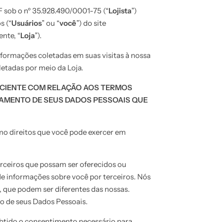
F sob o nº 35.928.490/0001-75 (“
Lojista
”)
s (“
Usuários
” ou “
você
”) do site
ente, “
Loja
”).
nformações coletadas em suas visitas à nossa
letadas por meio da Loja.
 CIENTE COM RELAÇÃO AOS TERMOS
ATAMENTO DE SEUS DADOS PESSOAIS QUE
omo direitos que você pode exercer em
terceiros que possam ser oferecidos ou
de informações sobre você por terceiros. Nós
, que podem ser diferentes das nossas.
so de seus Dados Pessoais.
 obtido o consentimento necessário para