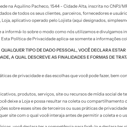
sede na Aquilino Pacheco, 1544 - Cidade Alta, inscrita no CNPJ/M
 dados de todos os seus clientes, parceiros, fornecedores e usuário
, Loja, aplicativo operado pelo Lojista (aqui designados, simplesm
se a informá-lo sobre o modo como nós utilizamos e divulgamos i
). Esta Política de Privacidade aplica-se somente a informações co
 QUALQUER TIPO DE DADO PESSOAL, VOCÊ DECLARA ESTAR
IDADE, A QUAL DESCREVE AS FINALIDADES E FORMAS DE TR
ráticas de privacidade e das escolhas que você pode fazer, bem c
licativos, produtos, serviços, site ou recursos de mídia social de 
você deixe a Loja e possa resultar na coleta ou compartilhamento 
 sobre esses sites de terceiros ou suas práticas de privacidade
er site com o qual você interaja antes de permitir a coleta e o u
ísicas, você declara ter a competência para fazê-lo e declara ter