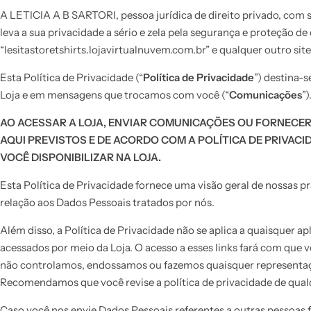
A LETICIA A B SARTORI, pessoa jurídica de direito privado, com 
leva a sua privacidade a sério e zela pela segurança e proteção de
“lesitastoretshirts.lojavirtualnuvem.com.br” e qualquer outro site
Esta Política de Privacidade (“
Política de Privacidade
”) destina-
Loja e em mensagens que trocamos com você (“
Comunicações
”
AO ACESSAR A LOJA, ENVIAR COMUNICAÇÕES OU FORNECER
AQUI PREVISTOS E DE ACORDO COM A POLÍTICA DE PRIVAC
VOCÊ DISPONIBILIZAR NA LOJA.
Esta Política de Privacidade fornece uma visão geral de nossas p
relação aos Dados Pessoais tratados por nós.
Além disso, a Política de Privacidade não se aplica a quaisquer ap
acessados por meio da Loja. O acesso a esses links fará com que 
não controlamos, endossamos ou fazemos quaisquer representações
Recomendamos que você revise a política de privacidade de qualqu
Caso você nos envie Dados Pessoais referentes a outras pessoas f