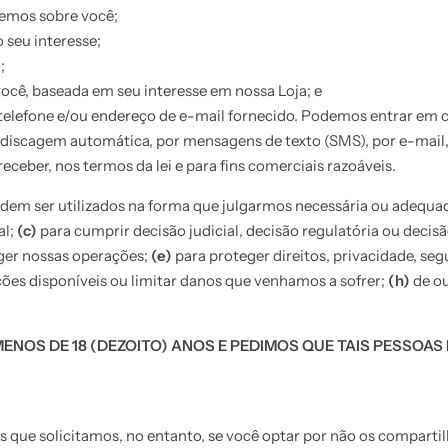
temos sobre você;
 seu interesse;
;
você, baseada em seu interesse em nossa Loja; e
elefone e/ou endereço de e-mail fornecido. Podemos entrar em 
iscagem automática, por mensagens de texto (SMS), por e-mail,
ceber, nos termos da lei e para fins comerciais razoáveis.
dem ser utilizados na forma que julgarmos necessária ou adequa
al;
(c)
para cumprir decisão judicial, decisão regulatória ou deci
ger nossas operações;
(e)
para proteger direitos, privacidade, seg
ções disponíveis ou limitar danos que venhamos a sofrer;
(h)
de ou
MENOS DE 18 (DEZOITO) ANOS E PEDIMOS QUE TAIS PESSO
s que solicitamos, no entanto, se você optar por não os comparti