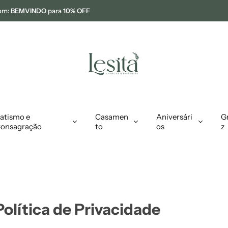
om:
BEMVINDO
para
10% OFF
atismo e
Casamen
Aniversári
G
onsagração
to
os
z
Política de Privacidade