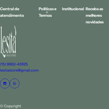
o
r
Central de
Políticas e
Institucional
Receba as
m
atendimento
Termos
melhores
a
l
novidades
(15) 9962-43925
lesitastore@gmail.com
© Copyright