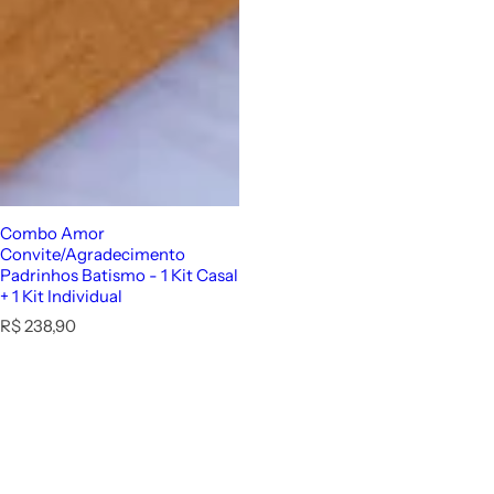
Combo Amor
Convite/Agradecimento
Padrinhos Batismo - 1 Kit Casal
+ 1 Kit Individual
P
R$ 238,90
r
e
ç
o
n
o
r
m