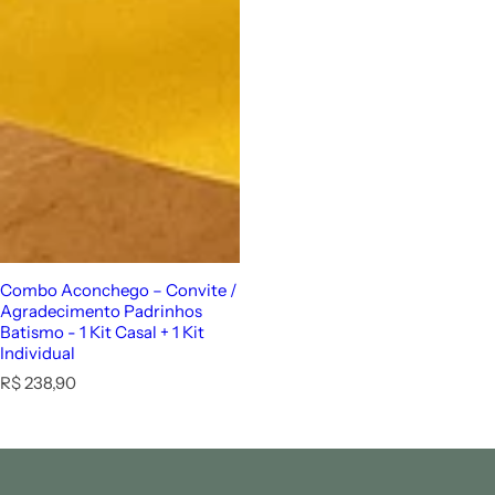
Combo Aconchego – Convite /
Agradecimento Padrinhos
Batismo - 1 Kit Casal + 1 Kit
Individual
P
R$ 238,90
r
e
ç
o
n