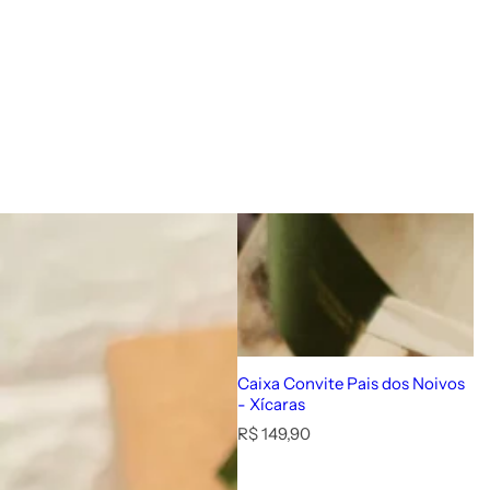
Caixa Convite Pais dos Noivos
- Xícaras
P
R$ 149,90
r
e