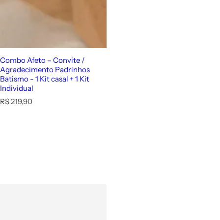
Combo Afeto – Convite /
Agradecimento Padrinhos
Batismo - 1 Kit casal + 1 Kit
Individual
P
R$ 219,90
r
e
ç
o
n
o
r
m
a
l