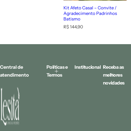
Kit Afeto Casal – Convite /
Agradecimento Padrinhos
Batismo
P
R$ 144,90
r
e
ç
o
n
o
r
Central de
Políticas e
Institucional
Receba as
m
atendimento
Termos
melhores
a
l
novidades