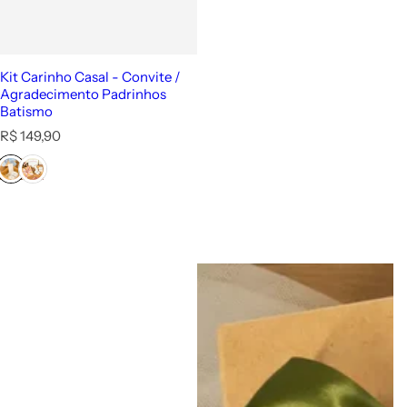
Kit Carinho Casal - Convite /
Agradecimento Padrinhos
Batismo
P
R$ 149,90
r
e
ç
o
n
o
r
m
a
l