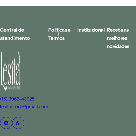
ç
o
n
o
r
Central de
Políticas e
Institucional
Receba as
m
atendimento
Termos
melhores
a
l
novidades
(15) 9962-43925
lesitastore@gmail.com