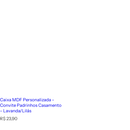
Caixa MDF Personalizada -
Convite Padrinhos Casamento
- Lavanda/Lilás
P
R$ 23,90
r
e