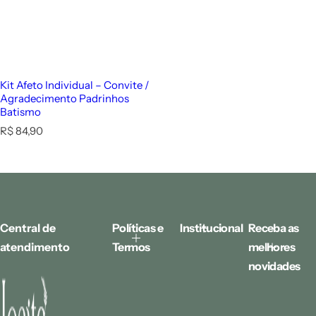
Kit Afeto Individual – Convite /
Agradecimento Padrinhos
Batismo
P
R$ 84,90
r
e
ç
o
n
o
r
Central de
Políticas e
Institucional
Receba as
m
atendimento
Termos
melhores
a
l
novidades